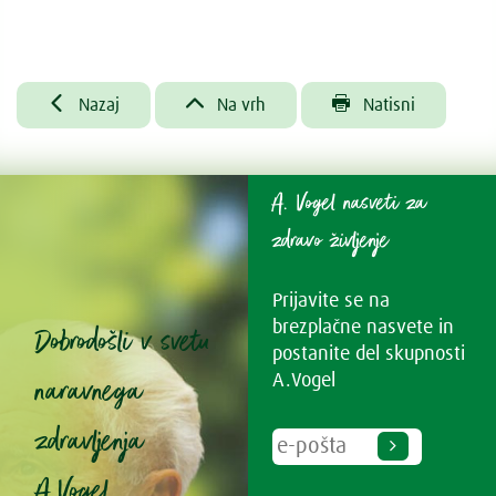



Nazaj
Na vrh
Natisni
A. Vogel nasveti za
zdravo življenje
Prijavite se na
brezplačne nasvete in
Dobrodošli v svetu
postanite del skupnosti
naravnega
A.Vogel
zdravljenja
A.Vogel