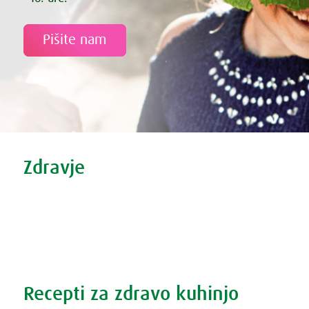
Pišite nam
Tweet
Share this selection
Zdravje
Zdravi nasveti
Vse o prehladu
Povečana prostata?
Težave s spanjem?
Recepti za zdravo kuhinjo