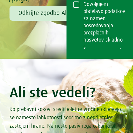
Dovoljujem
obdelavo podatkov
Odkrijte zgodbo Alfreda Vogla
za namen
posredovanja
brezplačnih
nasvetov skladno
s
Pogoji uporabe
.
Ali ste vedeli?
Ko prebavni sokovi sredi poletne vročine odpovejo,
se namesto lahkotnosti soočimo z neprijetnim
zastojem hrane. Namesto pasivnega čakanja ali