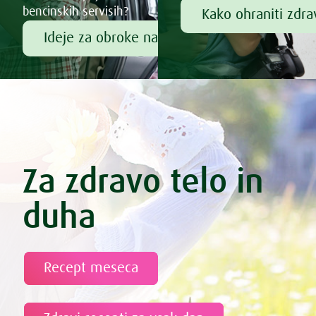
bencinskih servisih?
Kako ohraniti zdr
Ideje za obroke na poti
Za zdravo telo in
duha
Recept meseca