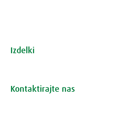
Recepti za zdravo kuhinjo
S prehrano do zdrave prostate
Revma in prehrana
Šport in prehrana
Izdelki
Iskanje po izdelkih
Iskanje po težavah
Kontaktirajte nas
Vprašajte nas
Pokličite 01 524 02 16
Politika zasebnosti
Kodeks ravnanja