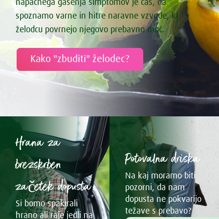
napačnega gašenja simptomov je čas, da
spoznamo varne in hitre naravne vzvode, ki
želodcu povrnejo njegovo prebavno moč.
Kako "zbuditi" želodec?
Hrana za
Potovalna driska
brezskrben
Na kaj moramo biti
začetek dopusta
pozorni, da nam
dopusta ne pokvarijo
Si bomo spakirali
težave s prebavo?
hrano ali raje jedli na