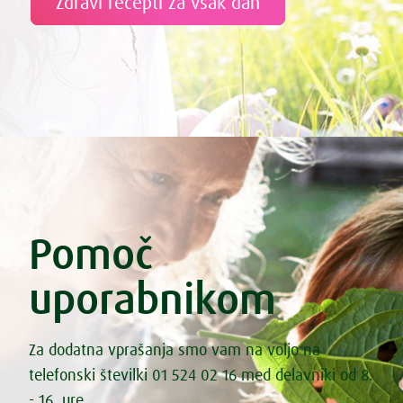
Zdravi recepti za vsak dan
Pomoč
uporabnikom
Za dodatna vprašanja smo vam na voljo na
telefonski številki 01 524 02 16 med delavniki od 8.
- 16. ure.