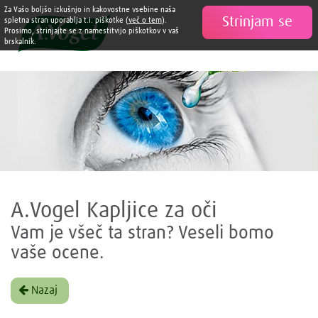
Za Vašo boljšo izkušnjo in kakovostne vsebine naša
Strinjam se

spletna stran uporablja t.i. piškotke (
več o tem
).
Prosimo, strinjajte se z namestitvijo piškotkov v vaš
brskalnik.
A.Vogel Kapljice za oči
Vam je všeč ta stran? Veseli bomo
vaše ocene.
Nazaj