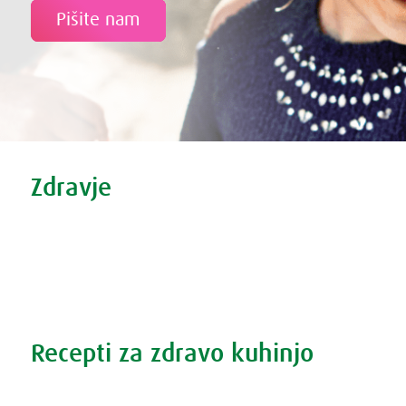
Pišite nam
Tweet
Share this selection
Zdravje
Zdravi nasveti
Vse o prehladu
Povečana prostata?
Težave s spanjem?
Recepti za zdravo kuhinjo
Recepti za zdravo kuhinjo