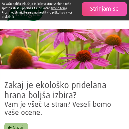
Za Vašo boljšo izkušnjo in kakovostne vsebine naša
Strinjam se

spletna stran uporablja t.i. piškotke (
več o tem
).
Prosimo, strinjajte se z namestitvijo piškotkov v vaš
brskalnik.
Zakaj je ekološko pridelana
hrana boljša izbira?
Vam je všeč ta stran? Veseli bomo
vaše ocene.
Nazaj