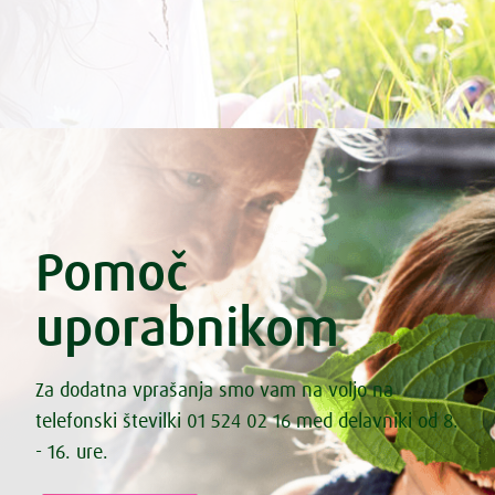
Pomoč
uporabnikom
Za dodatna vprašanja smo vam na voljo na
telefonski številki 01 524 02 16 med delavniki od 8.
- 16. ure.