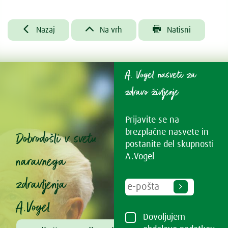



Nazaj
Na vrh
Natisni
A. Vogel nasveti za
zdravo življenje
Prijavite se na
brezplačne nasvete in
Dobrodošli v svetu
postanite del skupnosti
naravnega
A.Vogel
zdravljenja
A.Vogel
Dovoljujem