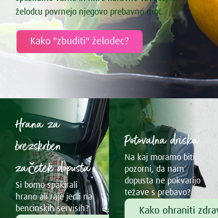
želodcu povrnejo njegovo prebavno moč.
Kako "zbuditi" želodec?
Hrana za
Potovalna driska
brezskrben
Na kaj moramo biti
začetek dopusta
pozorni, da nam
dopusta ne pokvarijo
Si bomo spakirali
težave s prebavo?
hrano ali raje jedli na
bencinskih servisih?
Kako ohraniti zdr