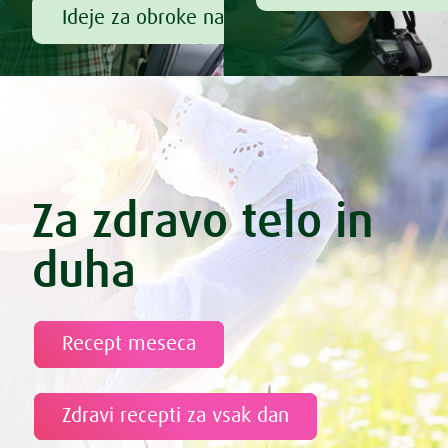
Ideje za obroke na poti
Za zdravo telo in
duha
Recept meseca
Zdravi recepti za vsak dan