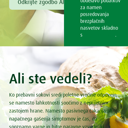
obdelavo podatkov
Odkrijte zgodbo Alfreda Vogla
za namen
posredovanja
brezplačnih
nasvetov skladno
s
Pogoji uporabe
.
Ali ste vedeli?
Ko prebavni sokovi sredi poletne vročine odpovejo,
se namesto lahkotnosti soočimo z neprijetnim
zastojem hrane. Namesto pasivnega čakanja ali
napačnega gašenja simptomov je čas, da
spoznamo varne in hitre naravne vzvode, ki