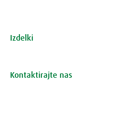
S prehrano do zdrave prostate
Revma in prehrana
Šport in prehrana
Izdelki
Iskanje po izdelkih
Iskanje po težavah
Kontaktirajte nas
Vprašajte nas
Pokličite 01 524 02 16
Politika zasebnosti
Kodeks ravnanja
O piškotkih