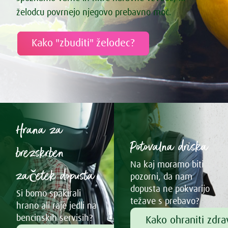
želodcu povrnejo njegovo prebavno moč.
Kako "zbuditi" želodec?
Hrana za
Potovalna driska
brezskrben
Na kaj moramo biti
začetek dopusta
pozorni, da nam
dopusta ne pokvarijo
Si bomo spakirali
težave s prebavo?
hrano ali raje jedli na
bencinskih servisih?
Kako ohraniti zdr