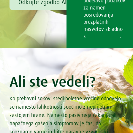
obdelavo podatkov
Odkrijte zgodbo Alfreda Vogla
za namen
posredovanja
brezplačnih
nasvetov skladno
s
Pogoji uporabe
.
Ali ste vedeli?
Ko prebavni sokovi sredi poletne vročine odpovejo,
se namesto lahkotnosti soočimo z neprijetnim
zastojem hrane. Namesto pasivnega čakanja ali
napačnega gašenja simptomov je čas, da
spoznamo varne in hitre naravne vzvode, ki