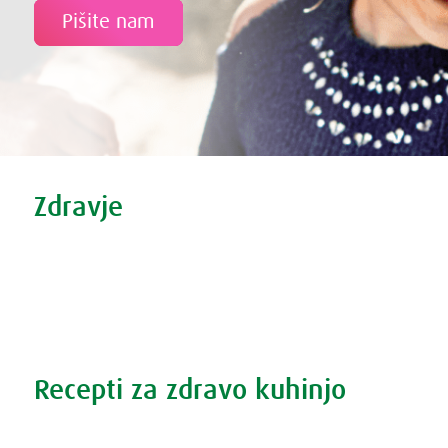
Pišite nam
Tweet
Share this selection
Zdravje
Zdravi nasveti
Vse o prehladu
Povečana prostata?
Težave s spanjem?
Recepti za zdravo kuhinjo
Recepti za zdravo kuhinjo