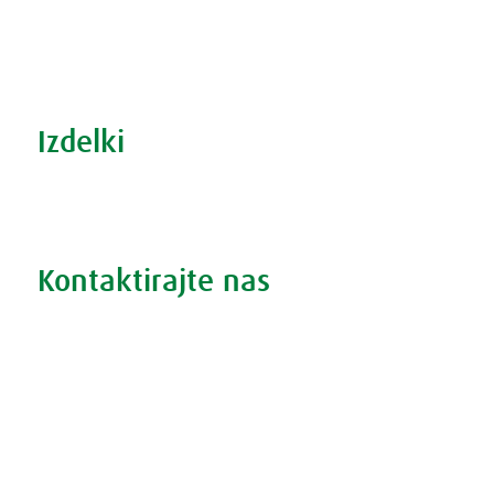
S prehrano do zdrave prostate
Revma in prehrana
Šport in prehrana
Izdelki
Iskanje po izdelkih
Iskanje po težavah
Kontaktirajte nas
Vprašajte nas
Pokličite 01 524 02 16
Politika zasebnosti
Kodeks ravnanja
O piškotkih