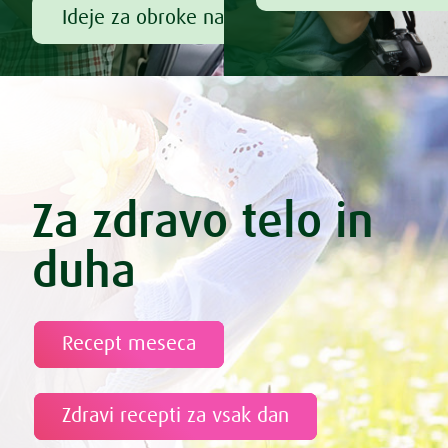
Ideje za obroke na poti
Za zdravo telo in
duha
Recept meseca
Zdravi recepti za vsak dan