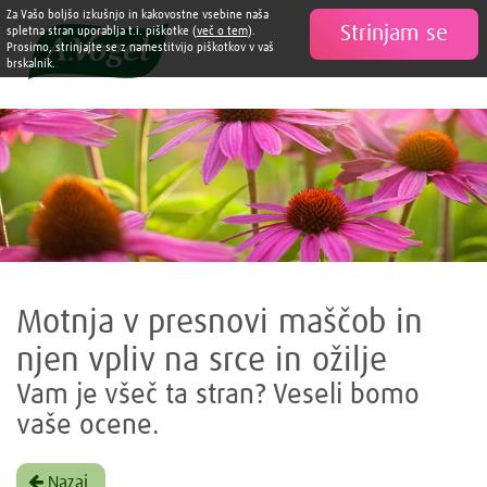
Za Vašo boljšo izkušnjo in kakovostne vsebine naša
Strinjam se

spletna stran uporablja t.i. piškotke (
več o tem
).
Prosimo, strinjajte se z namestitvijo piškotkov v vaš
brskalnik.
Motnja v presnovi maščob in
njen vpliv na srce in ožilje
Vam je všeč ta stran? Veseli bomo
vaše ocene.
Nazaj