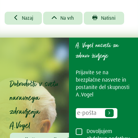



Nazaj
Na vrh
Natisni
A. Vogel nasveti za
zdravo življenje
Prijavite se na
brezplačne nasvete in
Dobrodošli v svetu
postanite del skupnosti
naravnega
A.Vogel
zdravljenja
A.Vogel
Dovoljujem