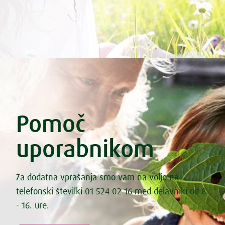
Pomoč
uporabnikom
Za dodatna vprašanja smo vam na voljo na
telefonski številki 01 524 02 16 med delavniki od 8.
- 16. ure.