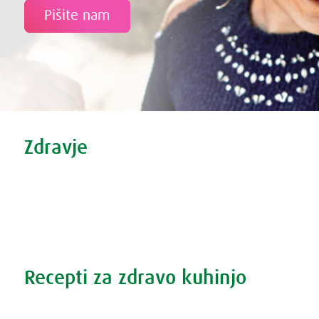
Pišite nam
Tweet
Share this selection
Zdravje
Zdravi nasveti
Vse o prehladu
Povečana prostata?
Težave s spanjem?
Recepti za zdravo kuhinjo
Recepti za zdravo kuhinjo