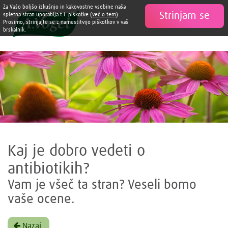
Za Vašo boljšo izkušnjo in kakovostne vsebine naša
Strinjam se

spletna stran uporablja t.i. piškotke (
več o tem
).
Prosimo, strinjajte se z namestitvijo piškotkov v vaš
brskalnik.
Kaj je dobro vedeti o
antibiotikih?
Vam je všeč ta stran? Veseli bomo
vaše ocene.
Nazaj