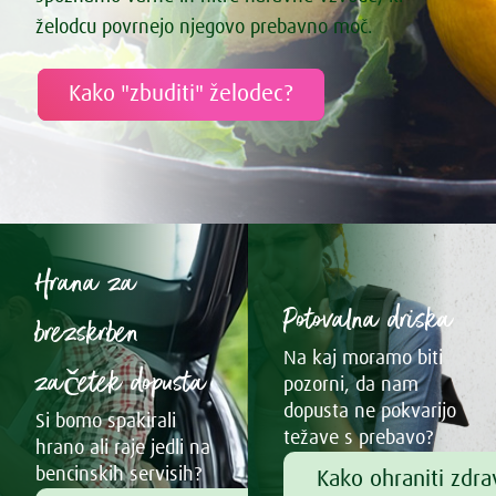
želodcu povrnejo njegovo prebavno moč.
Kako "zbuditi" želodec?
Hrana za
Potovalna driska
brezskrben
Na kaj moramo biti
začetek dopusta
pozorni, da nam
dopusta ne pokvarijo
Si bomo spakirali
težave s prebavo?
hrano ali raje jedli na
bencinskih servisih?
Kako ohraniti zdr