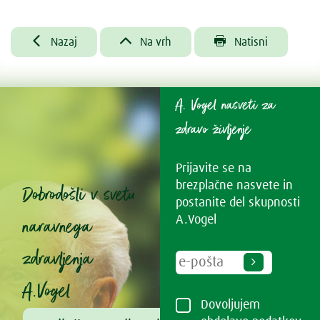



Nazaj
Na vrh
Natisni
A. Vogel nasveti za
zdravo življenje
Prijavite se na
brezplačne nasvete in
Dobrodošli v svetu
postanite del skupnosti
naravnega
A.Vogel
zdravljenja
A.Vogel
Dovoljujem