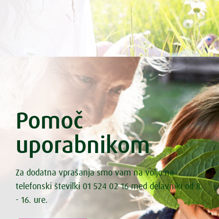
Pomoč
uporabnikom
Za dodatna vprašanja smo vam na voljo na
telefonski številki 01 524 02 16 med delavniki od 8.
- 16. ure.