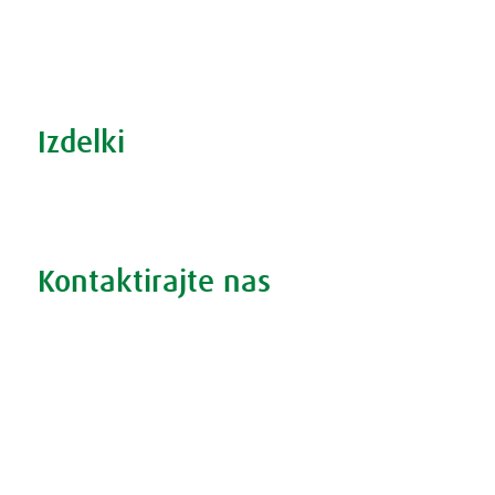
S prehrano do zdrave prostate
Revma in prehrana
Šport in prehrana
Izdelki
Iskanje po izdelkih
Iskanje po težavah
Kontaktirajte nas
Vprašajte nas
Pokličite 01 524 02 16
Politika zasebnosti
Kodeks ravnanja
O piškotkih