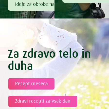
Ideje za obroke na poti
Za zdravo telo in
duha
Recept meseca
Zdravi recepti za vsak dan