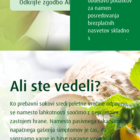
obdelavo podatkov
Odkrijte zgodbo Alfreda Vogla
za namen
posredovanja
brezplačnih
nasvetov skladno
s
Pogoji uporabe
.
Ali ste vedeli?
Ko prebavni sokovi sredi poletne vročine odpovejo,
se namesto lahkotnosti soočimo z neprijetnim
zastojem hrane. Namesto pasivnega čakanja ali
napačnega gašenja simptomov je čas, da
spoznamo varne in hitre naravne vzvode, ki