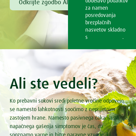
obdelavo podatkov
Odkrijte zgodbo Alfreda Vogla
za namen
posredovanja
brezplačnih
nasvetov skladno
s
Pogoji uporabe
.
Ali ste vedeli?
Ko prebavni sokovi sredi poletne vročine odpovejo,
se namesto lahkotnosti soočimo z neprijetnim
zastojem hrane. Namesto pasivnega čakanja ali
napačnega gašenja simptomov je čas, da
spoznamo varne in hitre naravne vzvode, ki