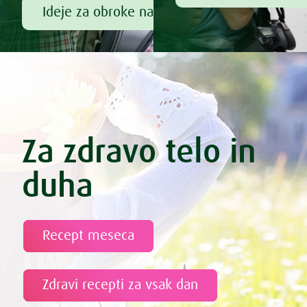
Ideje za obroke na poti
Za zdravo telo in
duha
Recept meseca
Zdravi recepti za vsak dan