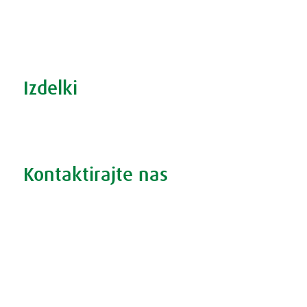
S prehrano do zdrave prostate
Revma in prehrana
Šport in prehrana
Izdelki
Iskanje po izdelkih
Iskanje po težavah
Kontaktirajte nas
Vprašajte nas
Pokličite 01 524 02 16
Politika zasebnosti
Kodeks ravnanja
O piškotkih