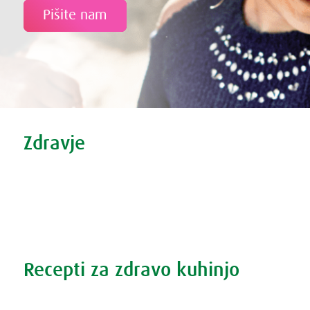
Pišite nam
Tweet
Share this selection
Zdravje
Zdravi nasveti
Vse o prehladu
Povečana prostata?
Težave s spanjem?
Recepti za zdravo kuhinjo
Recepti za zdravo kuhinjo