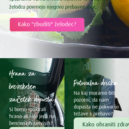
želodcu povrnejo njegovo prebavno moč.
Kako "zbuditi" želodec?
Hrana za
Potovalna driska
brezskrben
Na kaj moramo biti
začetek dopusta
pozorni, da nam
dopusta ne pokvarijo
Si bomo spakirali
težave s prebavo?
hrano ali raje jedli na
bencinskih servisih?
Kako ohraniti zdr