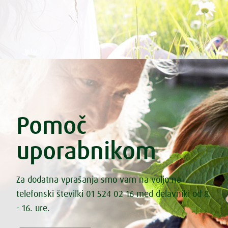
Pomoč
uporabnikom
Za dodatna vprašanja smo vam na voljo na
telefonski številki 01 524 02 16 med delavniki od 8.
- 16. ure.