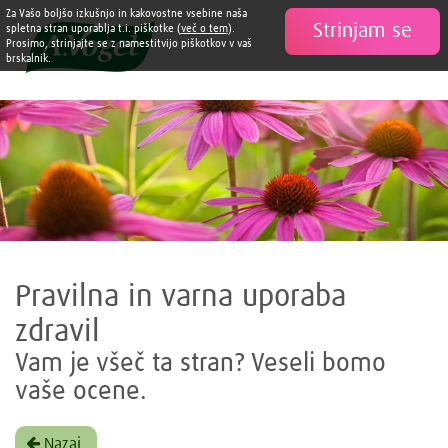
Za Vašo boljšo izkušnjo in kakovostne vsebine naša
Strinjam se

spletna stran uporablja t.i. piškotke (
več o tem
).
Prosimo, strinjajte se z namestitvijo piškotkov v vaš
brskalnik.
Pravilna in varna uporaba
zdravil
Vam je všeč ta stran? Veseli bomo
vaše ocene.
Nazaj