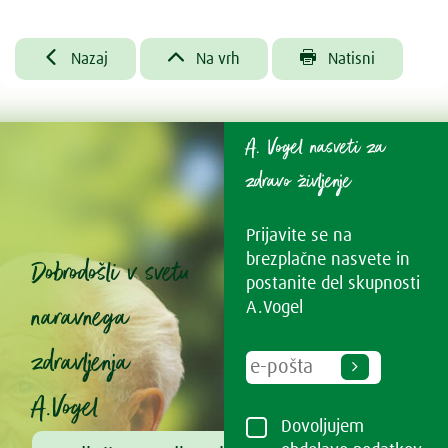



Nazaj
Na vrh
Natisni
A. Vogel nasveti za
zdravo življenje
Prijavite se na
brezplačne nasvete in
Dobrodošli v svetu
postanite del skupnosti
naravnega
A.Vogel
zdravljenja
A.Vogel
Dovoljujem