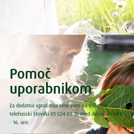
Pomoč
uporabnikom
Za dodatna vprašanja smo vam na voljo na
telefonski številki 01 524 02 16 med delavniki od 8.
- 16. ure.