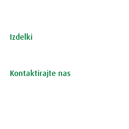
S prehrano do zdrave prostate
Revma in prehrana
Šport in prehrana
Izdelki
Iskanje po izdelkih
Iskanje po težavah
Kontaktirajte nas
Vprašajte nas
Pokličite 01 524 02 16
Politika zasebnosti
Kodeks ravnanja
O piškotkih