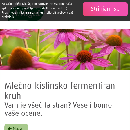
Za Vašo boljšo izkušnjo in kakovostne vsebine naša
Strinjam se

spletna stran uporablja t.i. piškotke (
več o tem
).
Prosimo, strinjajte se z namestitvijo piškotkov v vaš
brskalnik.
Mlečno-kislinsko fermentiran
kruh
Vam je všeč ta stran? Veseli bomo
vaše ocene.
Nazaj