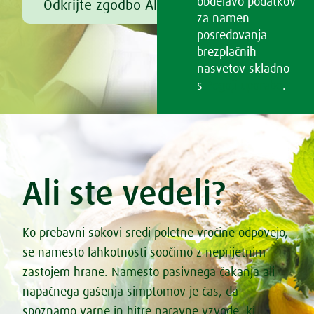
obdelavo podatkov
Odkrijte zgodbo Alfreda Vogla
za namen
posredovanja
brezplačnih
nasvetov skladno
s
Pogoji uporabe
.
Ali ste vedeli?
Ko prebavni sokovi sredi poletne vročine odpovejo,
se namesto lahkotnosti soočimo z neprijetnim
zastojem hrane. Namesto pasivnega čakanja ali
napačnega gašenja simptomov je čas, da
spoznamo varne in hitre naravne vzvode, ki