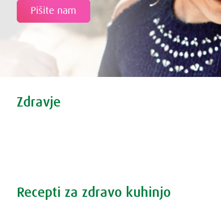
Pišite nam
Tweet
Share this selection
Zdravje
Zdravi nasveti
Vse o prehladu
Povečana prostata?
Težave s spanjem?
Recepti za zdravo kuhinjo
Recepti za zdravo kuhinjo