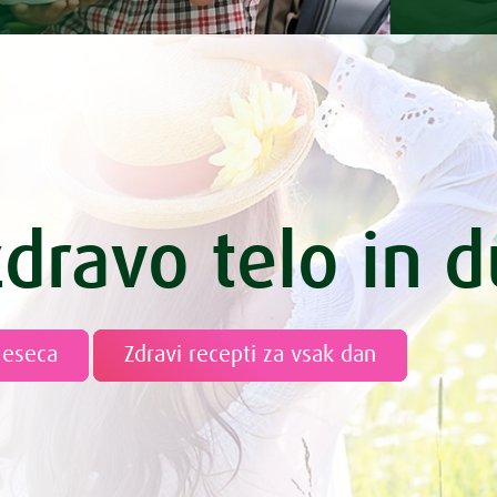
zdravo telo in 
meseca
Zdravi recepti za vsak dan