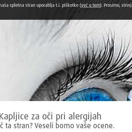
aša spletna stran uporablja t.i. piškotke (
več o tem
). Prosimo, strinj
Kapljice za oči pri alergijah
č ta stran? Veseli bomo vaše ocene.