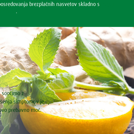
posredovanja brezplačnih nasvetov skladno s
Pogoji
uporabe
.
i soočimo z
ašenja simptomov je
govo prebavno moč.