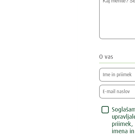
O vas
Soglašam,
upravlja
priimek,
imena in