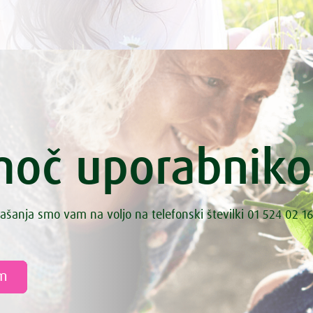
oč uporabnik
ašanja smo vam na voljo na telefonski številki 01 524 02 16
am