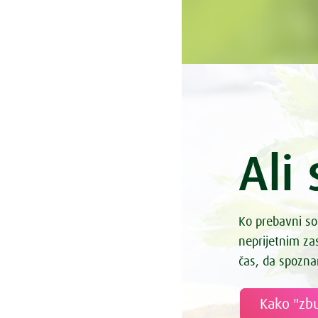
Ali 
Ko prebavni so
neprijetnim z
čas, da spozna
Kako "zbu