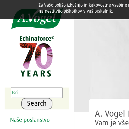
Za Vašo boljšo izkušnjo in kakovostne vsebine n
Share this selection

namestitvijo piškotkov v vaš brskalnik.
Search
A. Vogel 
Naše poslanstvo
Vam je vše