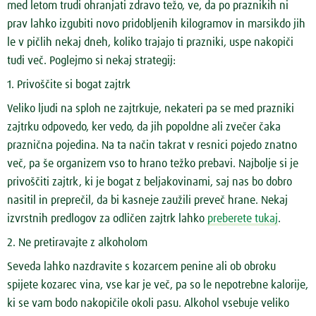
med letom trudi ohranjati zdravo težo, ve, da po praznikih ni
prav lahko izgubiti novo pridobljenih kilogramov in marsikdo jih
le v pičlih nekaj dneh, koliko trajajo ti prazniki, uspe nakopiči
tudi več. Poglejmo si nekaj strategij:
1. Privoščite si bogat zajtrk
Veliko ljudi na sploh ne zajtrkuje, nekateri pa se med prazniki
zajtrku odpovedo, ker vedo, da jih popoldne ali zvečer čaka
praznična pojedina. Na ta način takrat v resnici pojedo znatno
več, pa še organizem vso to hrano težko prebavi. Najbolje si je
privoščiti zajtrk, ki je bogat z beljakovinami, saj nas bo dobro
nasitil in preprečil, da bi kasneje zaužili preveč hrane. Nekaj
izvrstnih predlogov za odličen zajtrk lahko
preberete tukaj
.
2. Ne pretiravajte z alkoholom
Seveda lahko nazdravite s kozarcem penine ali ob obroku
spijete kozarec vina, vse kar je več, pa so le nepotrebne kalorije,
ki se vam bodo nakopičile okoli pasu. Alkohol vsebuje veliko