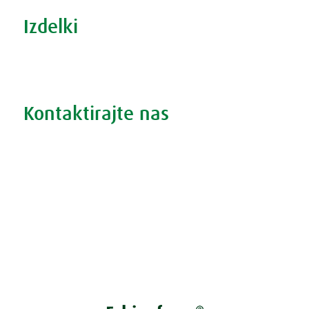
Izdelki
Iskanje po izdelkih
Iskanje po težavah
Kontaktirajte nas
Vprašajte nas
Pokličite 01 524 02 16
Politika zasebnosti
Kodeks ravnanja
O piškotkih