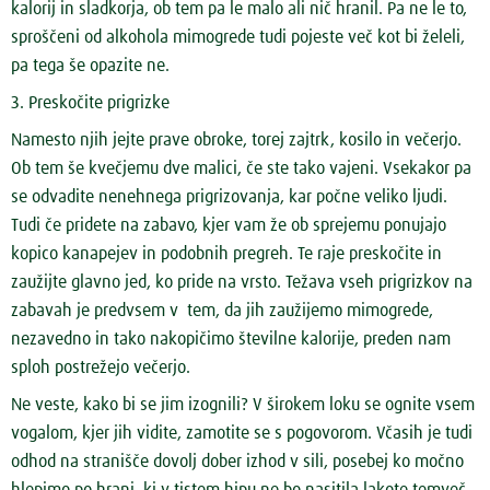
kalorij in sladkorja, ob tem pa le malo ali nič hranil. Pa ne le to,
sproščeni od alkohola mimogrede tudi pojeste več kot bi želeli,
pa tega še opazite ne.
3. Preskočite prigrizke
Namesto njih jejte prave obroke, torej zajtrk, kosilo in večerjo.
Ob tem še kvečjemu dve malici, če ste tako vajeni. Vsekakor pa
se odvadite nenehnega prigrizovanja, kar počne veliko ljudi.
Tudi če pridete na zabavo, kjer vam že ob sprejemu ponujajo
kopico kanapejev in podobnih pregreh. Te raje preskočite in
zaužijte glavno jed, ko pride na vrsto. Težava vseh prigrizkov na
zabavah je predvsem v tem, da jih zaužijemo mimogrede,
nezavedno in tako nakopičimo številne kalorije, preden nam
sploh postrežejo večerjo.
Ne veste, kako bi se jim izognili? V širokem loku se ognite vsem
vogalom, kjer jih vidite, zamotite se s pogovorom. Včasih je tudi
odhod na stranišče dovolj dober izhod v sili, posebej ko močno