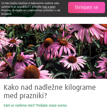
Za Vašo boljšo izkušnjo in kakovostne vsebine naša
Strinjam se

spletna stran uporablja t.i. piškotke (
več o tem
).
Prosimo, strinjajte se z namestitvijo piškotkov v vaš
brskalnik.
Kako nad nadležne kilograme
med prazniki?
Vam je vsebina všeč? Podajte svojo oceno.