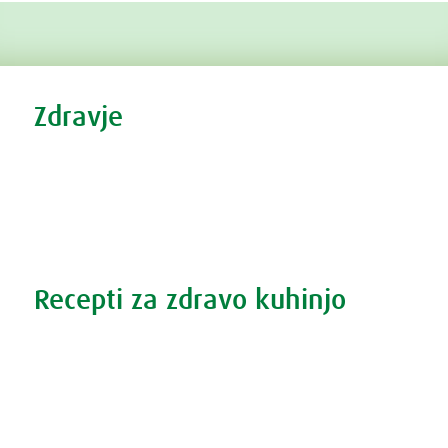
Tweet
Share this selection
Zdravje
Zdravi nasveti
Vse o prehladu
Povečana prostata?
Težave s spanjem?
Recepti za zdravo kuhinjo
Recepti za zdravo kuhinjo
S prehrano do zdrave prostate
Revma in prehrana
Šport in prehrana