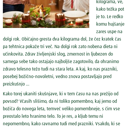
kilograma, ve,
kako težka pot
je to. Le redko
komu hujšanje
zares uspe na
dolgi rok. Običajno gresta dva kilograma dol, že čez kratek čas
pa tehtnica pokaže tri več. Na dolgi rok zato nobena dieta ni
učinkovita. Zdrav življenjski slog, zmernost in ljubezen do
samega sebe tako ostajajo najboljše zagotovilo, da ohranimo
zdravo telesno težo tudi na stara leta. A kaj, ko nas prazniki,
posebej božično-novoletni, vedno znova postavljajo pred
preizkušnjo …
Kako torej ukaniti skušnjave, ki v tem času na nas prežijo od
povsod? Včasih slišimo, da ni toliko pomembno, kaj jemo od
božiča do novega leta, temveč veliko pomembneje, s čim vse
preostalo leto hranimo telo. To je res, a kljub temu ni
nepomembno, kako ravnamo tudi med prazniki. Vsakdo, ki se