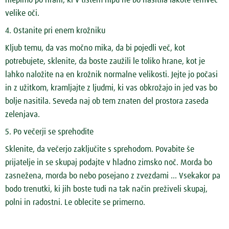
hlepimo po hrani, ki v tistem hipu ne bo nasitila lakote temveč
velike oči.
4. Ostanite pri enem krožniku
Kljub temu, da vas močno mika, da bi pojedli več, kot
potrebujete, sklenite, da boste zaužili le toliko hrane, kot je
lahko naložite na en krožnik normalne velikosti. Jejte jo počasi
in z užitkom, kramljajte z ljudmi, ki vas obkrožajo in jed vas bo
bolje nasitila. Seveda naj ob tem znaten del prostora zaseda
zelenjava.
5. Po večerji se sprehodite
Sklenite, da večerjo zaključite s sprehodom. Povabite še
prijatelje in se skupaj podajte v hladno zimsko noč. Morda bo
zasnežena, morda bo nebo posejano z zvezdami ... Vsekakor pa
bodo trenutki, ki jih boste tudi na tak način preživeli skupaj,
polni in radostni. Le oblecite se primerno.