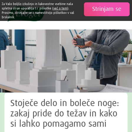
Za Vašo boljšo izkušnjo in kakovostne vsebine naša
Strinjam se

spletna stran uporablja t.i. piškotke (
več o tem
).
Prosimo, strinjajte se z namestitvijo piškotkov v vaš
brskalnik.
Stoječe delo in boleče noge:
zakaj pride do težav in kako
si lahko pomagamo sami