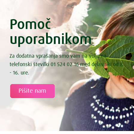
Pomoč
uporabnikom
Za dodatna vprašanja smo vam na voljo na
telefonski številki 01 524 02 16 med delavniki od 8.
- 16. ure.
Pišite nam