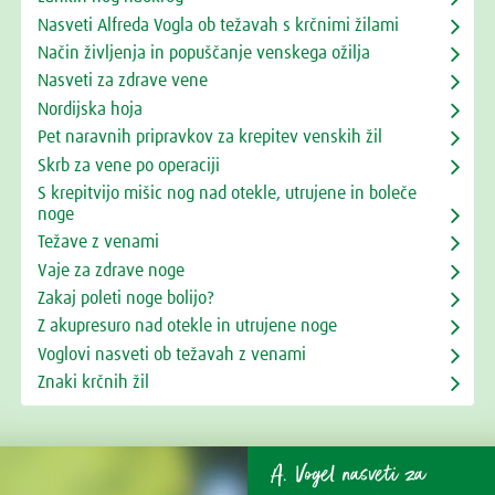
Nasveti Alfreda Vogla ob težavah s krčnimi žilami
Način življenja in popuščanje venskega ožilja
Nasveti za zdrave vene
Nordijska hoja
Pet naravnih pripravkov za krepitev venskih žil
Skrb za vene po operaciji
S krepitvijo mišic nog nad otekle, utrujene in boleče
noge
Težave z venami
Vaje za zdrave noge
Zakaj poleti noge bolijo?
Z akupresuro nad otekle in utrujene noge
Voglovi nasveti ob težavah z venami
Znaki krčnih žil
A. Vogel nasveti za