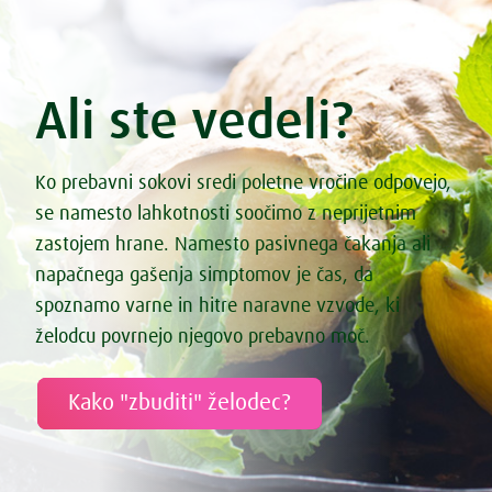
Ali ste vedeli?
Ko prebavni sokovi sredi poletne vročine odpovejo,
se namesto lahkotnosti soočimo z neprijetnim
zastojem hrane. Namesto pasivnega čakanja ali
napačnega gašenja simptomov je čas, da
spoznamo varne in hitre naravne vzvode, ki
želodcu povrnejo njegovo prebavno moč.
Kako "zbuditi" želodec?