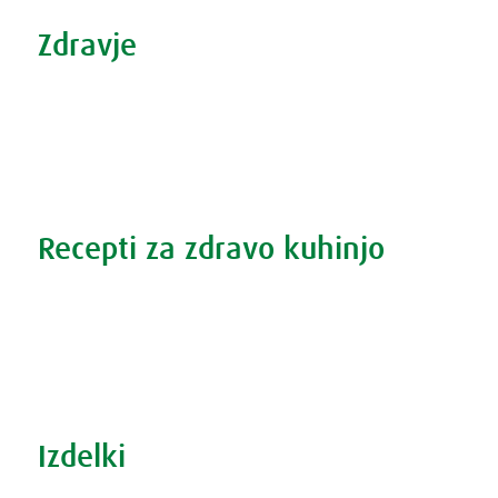
Tweet
Share this selection
Zdravje
Zdravi nasveti
Vse o prehladu
Povečana prostata?
Težave s spanjem?
Recepti za zdravo kuhinjo
Recepti za zdravo kuhinjo
S prehrano do zdrave prostate
Revma in prehrana
Šport in prehrana
Izdelki
Iskanje po izdelkih