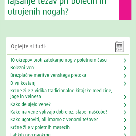
lajšanje težav pri bolečih in
utrujenih nogah?

Oglejte si tudi:
10 ukrepov proti zatekanju nog v poletnem času
Bolezni ven
Brezplačne meritve venskega pretoka
Divji kostanj
Krčne žile z vidika tradicionalne kitajske medicine,
joge in velnesa
Kako delujejo vene?
Kako na vene vplivajo dobre oz. slabe maščobe?
Kako ugotoviti, ali imamo z venami težave?
Krčne žile v poletnih mesecih
Lahkih nog naokrog