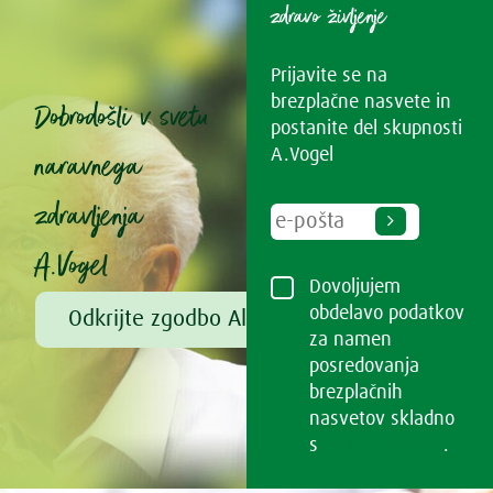
zdravo življenje
Prijavite se na
brezplačne nasvete in
Dobrodošli v svetu
postanite del skupnosti
naravnega
A.Vogel
zdravljenja
A.Vogel
Dovoljujem
obdelavo podatkov
Odkrijte zgodbo Alfreda Vogla
za namen
posredovanja
brezplačnih
nasvetov skladno
s
Pogoji uporabe
.