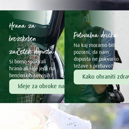
Hrana za
Potovalna driska
brezskrben
Na kaj moramo biti
začetek dopusta
pozorni, da nam
dopusta ne pokvarijo
Si bomo spakirali
težave s prebavo?
hrano ali raje jedli na
bencinskih servisih?
Kako ohraniti zdr
Ideje za obroke na poti