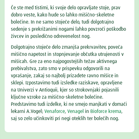
Če ste med tistimi, ki svoje delo opravljate stoje, prav
dobro veste, kako hude so lahko mišično-skeletne
bolečine. In ne samo stoječe delo, tudi dolgotrajno
sedenje s prekrižanimi nogami lahko povzroči poškodbo
živcev in posledično odrevenelost nog.
Dolgotrajno stoječe delo zmanjša prekrvavitev, poveča
mišično napetost in stopnjevanje občutka utrujenosti v
mišicah. Gre za eno najpogostejših težav aktivnega
prebivalstva, zato smo v prispevku odgovorili na
vprašanje, zakaj so najbolj prizadete ravno mišice in
sklepi. Izpostavimo tudi izsledke raziskave, opravljene
na Univerzi v Antioquii, kjer so strokovnjaki pojasnili
ključne vzroke za mišično-skeletne bolečine.
Predstavimo tudi izdelke, ki ne smejo manjkati v domači
lekarni A.Vogel;
Venaforce
,
Venagel
in
Bioforce krema
,
saj so zelo učinkoviti pri negi oteklih ter bolečih nog.