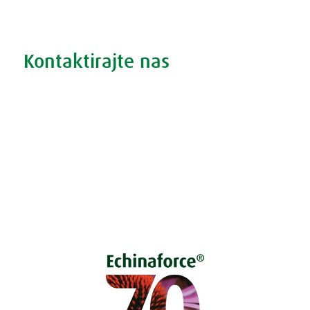
Iskanje po težavah
Kontaktirajte nas
Vprašajte nas
Pokličite 01 524 02 16
Politika zasebnosti
Kodeks ravnanja
O piškotkih