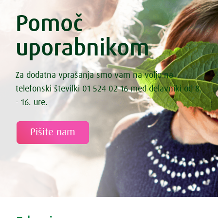
Enolončnica z zeleno zelenjavo
Esenski kruhki iz nakaljene pšenice
Pomoč
Esenski kruhki iz nakaljene pšenice
Fermentirana bezgova omleta
uporabnikom
Fermentirana zeljna solata s korenčkom
Fermentirane kisle kumarice
Fermentirane palačinke
File lososa s sezamom
Za dodatna vprašanja smo vam na voljo na
File smuca na spinacni rizoti
telefonski številki 01 524 02 16 med delavniki od 8.
Fižol s pečenimi paradižniki in marinirano feto
Fižol z zelenjavo iz pečice
- 16. ure.
Fižolov namaz „Nepokarita“
Fižolova mineštra s pastinakom
Fritata s sladkim krompirjem, špinačo in feta sirom
Pišite nam
Gibanica iz kozarca
Gobova juha
Gostilniški izotonik
Grahova juha z rižem
Grahova kremna juha s koprivami
Grahove testenine z lososom, fižolom in brokolijem
Granola
Gratiniran narastek z ohrovtom in hruško
Tweet
Share this selection
Gratinirane ajdove palačinke z makom in vaniljo