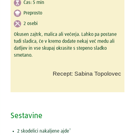
Čas:
5 min
Preprosto
2 osebi
Okusen zajtrk, malica ali večerja. Lahko pa postane
tudi sladica, če v kremo dodate nekaj več medu ali
datljev in vse skupaj okrasite s stepeno sladko
smetano.
Recept: Sabina Topolovec
Sestavine
2 skodelici nakaljene ajde*