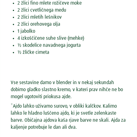
2 žlici fino mlete rožičeve moke
2 žlici cvetličnega medu
2 žlici mletih lešnikov
2 žlici orehovega olja
1 jabolko
4 izkoščičene suhe slive (mehke)
½ skodelice navadnega jogurta
½ žličke cimeta
Vse sestavine damo v blender in v nekaj sekundah
dobimo gladko slastno kremo, v kateri prav nihče ne bo
mogel ugotoviti priokusa ajde.
*Ajdo lahko uživamo surovo, v obliki kalčkov. Kalimo
lahko le hladno luščeno ajdo, ki je svetle zelenkaste
barve. Običajna ajdova kaša rjave barve ne skali. Ajda za
kaljenje potrebuje le dan ali dva.