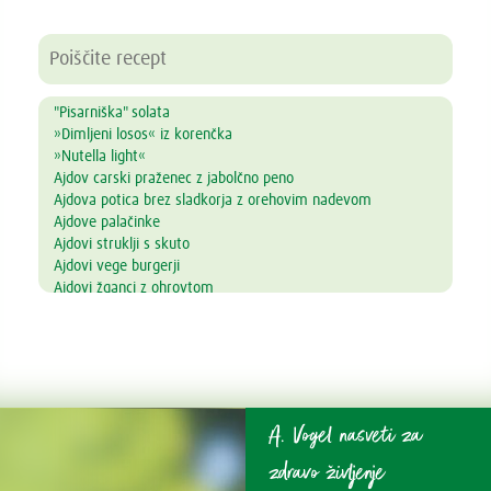
"Pisarniška" solata
»Dimljeni losos« iz korenčka
»Nutella light«
Ajdov carski praženec z jabolčno peno
Ajdova potica brez sladkorja z orehovim nadevom
Ajdove palačinke
Ajdovi struklji s skuto
Ajdovi vege burgerji
Ajdovi žganci z ohrovtom
Alkalni napitek
Amarantova kaša s prelivom iz jagodičevja
Ananasove lučke
Andaluzijski gaspačo
Arašidovi keksi brez masla, jajc in moke
Arašidovi polnozrnati piškotki
A. Vogel nasveti za
Aromatična juha z lososom in azijskim pridihom
Avokadov mousse s čokolado in pomarančo
zdravo življenje
Avokadov namaz z drobnjakom