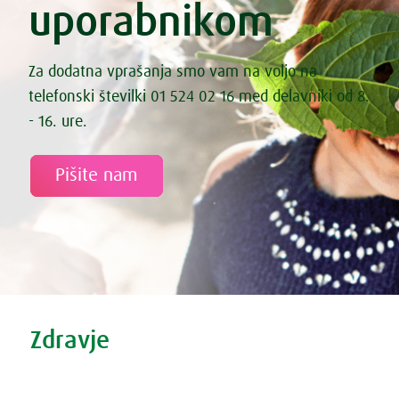
uporabnikom
Fermentirana zeljna solata s korenčkom
Fermentirane kisle kumarice
Fermentirane palačinke
File lososa s sezamom
Za dodatna vprašanja smo vam na voljo na
File smuca na spinacni rizoti
telefonski številki 01 524 02 16 med delavniki od 8.
Fižol s pečenimi paradižniki in marinirano feto
Fižol z zelenjavo iz pečice
- 16. ure.
Fižolov namaz „Nepokarita“
Fižolova mineštra s pastinakom
Fritata s sladkim krompirjem, špinačo in feta sirom
Pišite nam
Gibanica iz kozarca
Gobova juha
Gostilniški izotonik
Grahova juha z rižem
Grahova kremna juha s koprivami
Grahove testenine z lososom, fižolom in brokolijem
Granola
Gratiniran narastek z ohrovtom in hruško
Tweet
Share this selection
Gratinirane ajdove palačinke z makom in vaniljo
Zdravje
Grenivkin smuti z rakitovcem in jagodičevjem
Guacamole – slasten avokadov namaz
Zdravi nasveti
Hiter namaz z avokadom in baziliko
Vse o prehladu