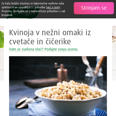
Zdravi in slastni recepti A. Vogel
Za Vašo boljšo izkušnjo in kakovostne vsebine naša
Strinjam se

spletna stran uporablja t.i. piškotke (
več o tem
).
Prosimo, strinjajte se z namestitvijo piškotkov v vaš
brskalnik.
Kvinoja v nežni omaki iz
cvetače in čičerike
Vam je vsebina všeč? Podajte svojo oceno.