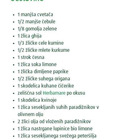
1 manjša cvetača
1/2 manjše čebule
1/8 gomolja zelene
1 žlica ghija
1/3 žličke cele kumine
1/2 žličke mlete kurkume
1 strok česna
1 žlica soka limone
1 žlička dimljene paprike
1/2 žličke suhega origana
1 skodelica kuhane čičerike
zeliščna sol
Herbamare
po okusu
1 skodelica kvinoje
1 žlica sesekljanih suhih paradižnikov v
olivnem olju
2 žlici olja od vloženih paradižnikov
1 žlica nastrgane lupinice bio limone
1 žlica sesekljanega svežega peteršilja