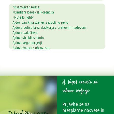
"Pisarniška" solata
»Dimljeni losos« iz korenčka
»Nutella light«
Ajdov carski praženec z jabolčno peno
Ajdova potica brez sladkorja z orehovim nadevom
Ajdove palačinke
Ajdovi struklji s skuto
Ajdovi vege burgerji
Ajdovi žganci z ohrovtom
Alkalni napitek
Amarantova kaša s prelivom iz jagodičevja
Ananasove lučke
Andaluzijski gaspačo
Arašidovi keksi brez masla, jajc in moke
Arašidovi polnozrnati piškotki
A. Vogel nasveti za
Aromatična juha z lososom in azijskim pridihom
Avokadov mousse s čokolado in pomarančo
zdravo življenje
Avokadov namaz z drobnjakom
Bambu kavna krema z datljevo karamelo
Prijavite se na
Bambu Pumpkin Latte
Bambu strjenka
brezplačne nasvete in
Dobrodošli v svetu