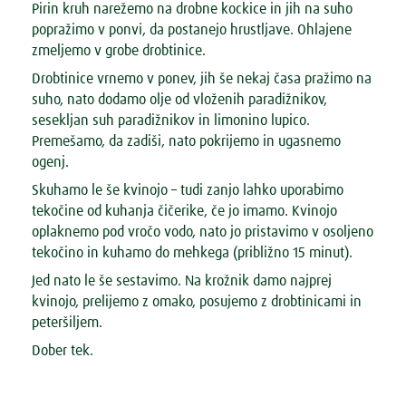
Pirin kruh narežemo na drobne kockice in jih na suho
popražimo v ponvi, da postanejo hrustljave. Ohlajene
zmeljemo v grobe drobtinice.
Drobtinice vrnemo v ponev, jih še nekaj časa pražimo na
suho, nato dodamo olje od vloženih paradižnikov,
sesekljan suh paradižnikov in limonino lupico.
Premešamo, da zadiši, nato pokrijemo in ugasnemo
ogenj.
Skuhamo le še kvinojo – tudi zanjo lahko uporabimo
tekočine od kuhanja čičerike, če jo imamo. Kvinojo
oplaknemo pod vročo vodo, nato jo pristavimo v osoljeno
tekočino in kuhamo do mehkega (približno 15 minut).
Jed nato le še sestavimo. Na krožnik damo najprej
kvinojo, prelijemo z omako, posujemo z drobtinicami in
peteršiljem.
Dober tek.