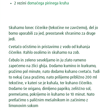
2 rezini
domačega pirinega kruha
Skuhamo lonec čičerike (tekočine ne zavržemo), del jo
bomo uporabili za jed, preostanek shranimo za druge
jedi.
Cvetačo očistimo in pristavimo z vodo od kuhanja
čičerike. Rahlo osolimo in skuhamo na zob.
Čebulo in zeleno sesekljamo in ju zlato rumeno
zapečemo na žlici ghija. Dodamo kumino in kurkumo,
pražimo pol minute, nato dodamo kuhano cvetačo. Tudi
to nekaj časa pražimo, nato prilijemo približno 200 ml
tekočine, v kateri se je kuhala, ter kuhano čičeriko.
Dodamo še origano, dimljeno papriko, zeliščno sol,
premešamo, pokrijemo in kuhamo še 10 minut. Nato
pretlačimo s paličnim mešalnikom in začinimo z
limonovim sokom