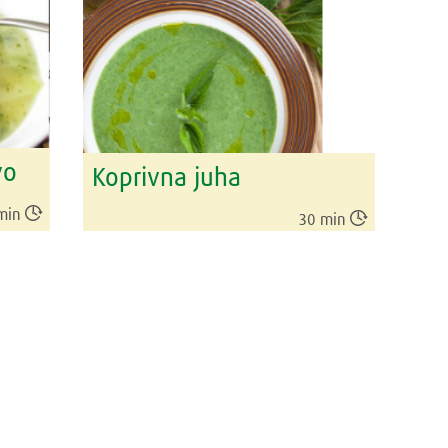
vo
Koprivna juha

min

30 min