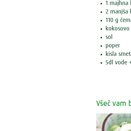
1 majhna 
2 manjša 
110 g čem
kokosovo 
sol
poper
kisla sme
5dl vode 
Všeč vam b