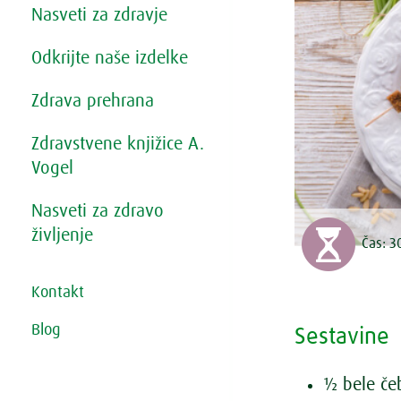
Nasveti za zdravje
Odkrijte naše izdelke
Zdrava prehrana
Zdravstvene knjižice A.
Vogel
Nasveti za zdravo
življenje
Čas:
3
Kontakt
Blog
Sestavine
½ bele če