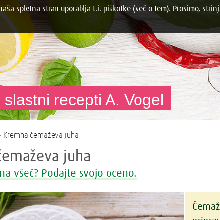
aša spletna stran uporablja t.i. piškotke (
več o tem
). Prosimo, strinj
 slastni recepti A. Vogel
>
Kremna čemaževa juha
čemaževa juha
na všeč? Podajte svojo oceno.
Čemaže