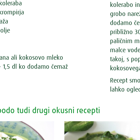
koleraba
kolerabo i
krompirja
grobo nare
aža
dodamo čem
olje
približno 
paličnim m
malce vode
tana ali kokosovo mleko
takoj, s po
+ 1,5 dl ko dodamo čemaž
kokosoveg
Recept smo 
lahko ogled
odo tudi drugi okusni recepti