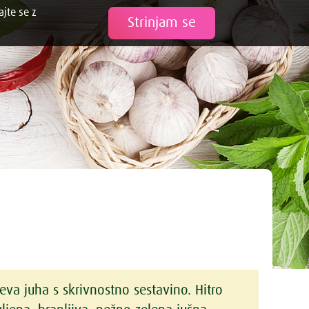
ajte se z
Tweet
Strinjam se
va juha s skrivnostno sestavino. Hitro