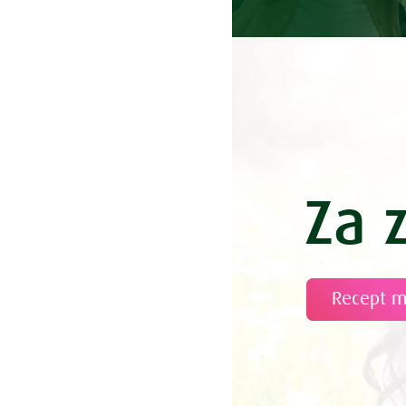
Čemaževa j
Čemaževo m
Cesarski pr
Češnje v sl
Češnjev zav
Česnova ju
Čevapčiči z 
Chia puding
Za 
Chia pudin
Čičerikin ka
Čičerikin 
Čičerikin n
Recept 
Čičerikina 
Čičerikina 
Čičerikina
Čičerikina 