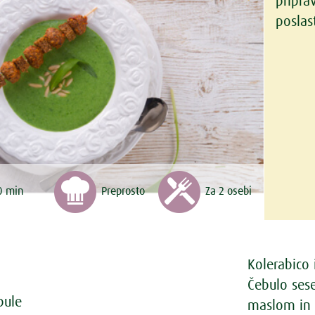
pripra
poslast
0 min
Preprosto
Za 2 osebi
Kolerabico
Čebulo ses
bule
maslom in 