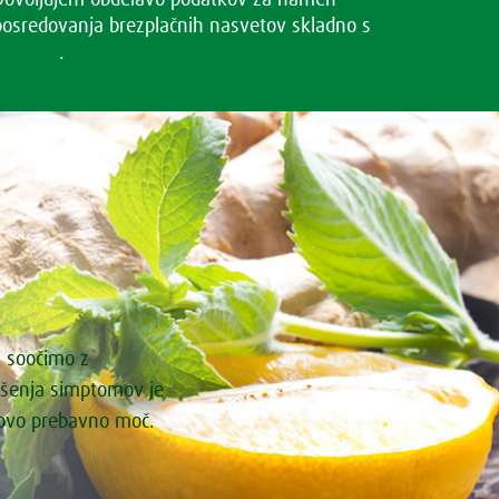
Dovoljujem obdelavo podatkov za namen
posredovanja brezplačnih nasvetov skladno s
Pogoji
uporabe
.
i soočimo z
ašenja simptomov je
govo prebavno moč.