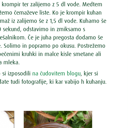
n krompir ter zalijemo z 5 dl vode. Medtem
žemo čemaževe liste. Ko je krompir kuhan
až iz zalijemo še z 1,5 dl vode. Kuhamo še
30 sekund, odstavimo in zmiksamo s
ešalnikom. Če je juha pregosta dodamo še
. Solimo in popramo po okusu. Postrežemo
pečenimi kruhki in malce kisle smetane ali
a mleka.
si izposodili
na čudovitem blogu
, kjer si
ate tudi fotografije, ki kar vabijo h kuhanju.