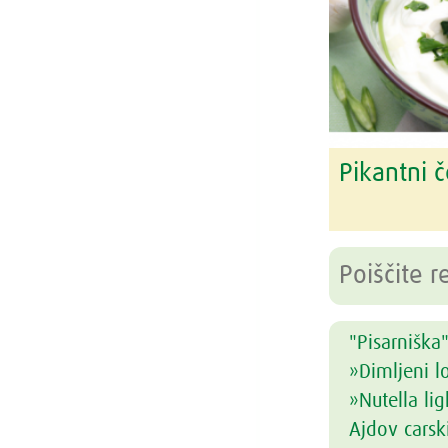
Pikantni
"Pisarniška"
»Dimljeni l
»Nutella lig
Ajdov carsk