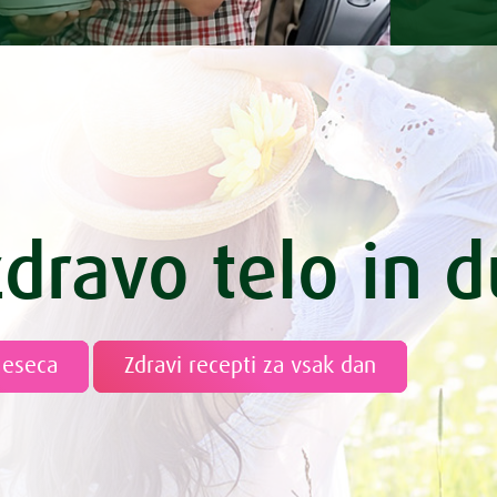
uha s pinjencem
aslo z limono
aženec brez glutena
adoledu
itek s pirino moko
ha
zelenjavo – piknik svaljki
 z jabolkom in mandlji
zdravo telo in 
g z mangom in kokosom
ri s špinačo
namaz s čemažem
amaz s konopljo
meseca
Zdravi recepti za vsak dan
enolončnica s kitajskim zeljem
enolončnica z brokolijem
 omaka z bučkami in korenčkom
spomladanska divja rižota