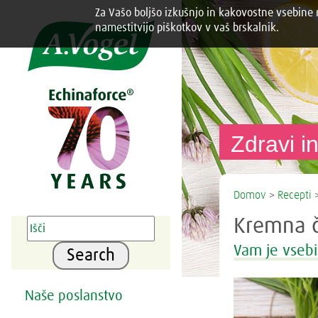
Za Vašo boljšo izkušnjo in kakovostne vsebine n
Share this selection

namestitvijo piškotkov v vaš brskalnik.
Zdravi in
Domov
>
Recepti
Kremna 
Vam je vsebi
Search
Naše poslanstvo