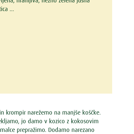
vljena, hranljiva, nežno zelena jušna
ica ...
 in krompir narežemo na manjše koščke.
ekljamo, jo damo v kozico z kokosovim
malce prepražimo. Dodamo narezano