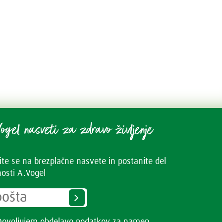
ogel nasveti za zdravo življenje
vite se na brezplačne nasvete in postanite del
osti A.Vogel