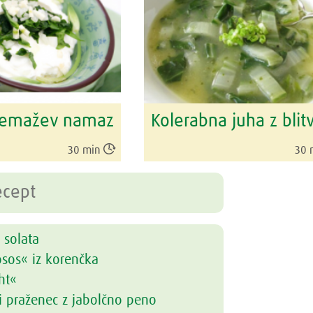
 čemažev namaz
Kolerabna juha z blit

30 min
30 
 solata
osos« iz korenčka
ht«
i praženec z jabolčno peno