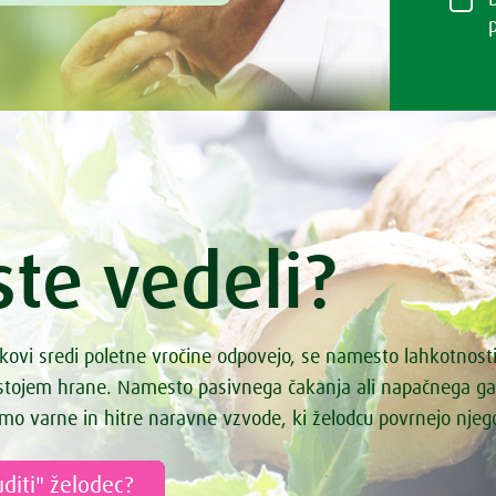
kin Latte
enka
isu rulada – brez glutena
-vanilja puding
oljubčki z lešniki
r z ingverjem in vanilijo ter z
osmici
h z orehi
ste vedeli?
doled s pistacijami
 krožnik
va juha
kovi sredi poletne vročine odpovejo, se namesto lahkotnost
ke čokoladice s čilijem
astojem hrane. Namesto pasivnega čakanja ali napačnega g
 omaka s porom
mo varne in hitre naravne vzvode, ki želodcu povrnejo nje
monada
a s kvinojo
diti" želodec?