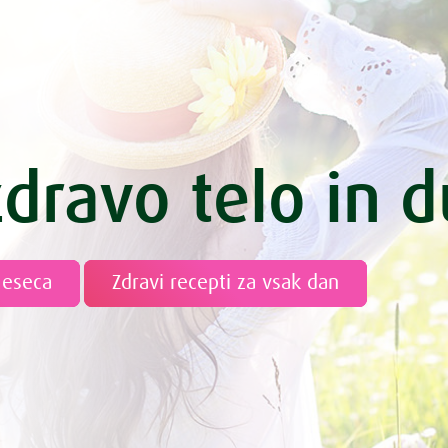
aženec brez glutena
adoledu
itek s pirino moko
ha
zelenjavo – piknik svaljki
 z jabolkom in mandlji
zdravo telo in 
g z mangom in kokosom
ri s špinačo
namaz s čemažem
amaz s konopljo
meseca
Zdravi recepti za vsak dan
enolončnica s kitajskim zeljem
enolončnica z brokolijem
 omaka z bučkami in korenčkom
spomladanska divja rižota
piškoti s cimetom
to