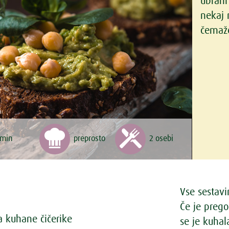
ubrani
nekaj 
čemaž
 min
preprosto
2 osebi
Vse sestav
Če je prego
a kuhane čičerike
se je kuhal