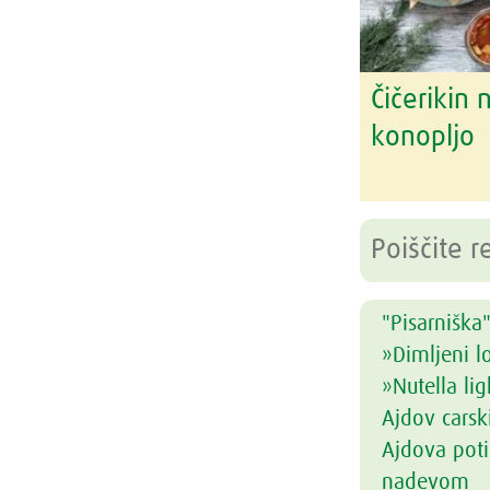
Čičerikin
konopljo
"Pisarniška"
»Dimljeni l
»Nutella lig
Ajdov carsk
Ajdova poti
nadevom