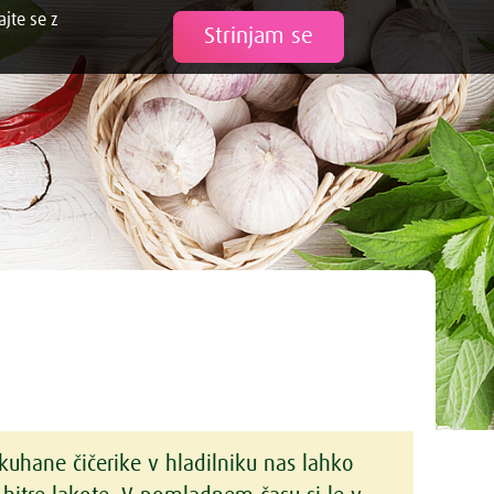
ajte se z
Tweet
Strinjam se
kuhane čičerike v hladilniku nas lahko