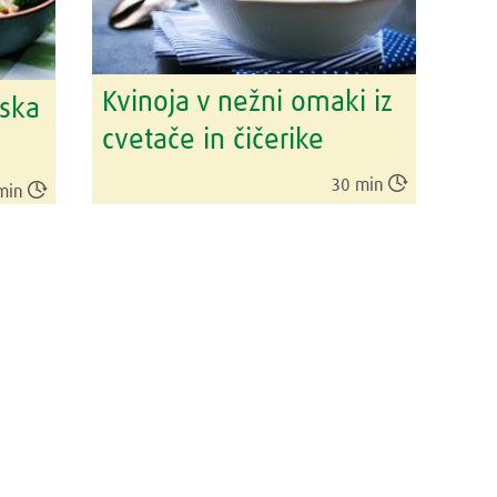
Kvinoja v nežni omaki iz
nska
cvetače in čičerike

30 min

min