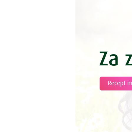
Cesarski pr
Češnje v sl
Češnjev zav
Česnova ju
Čevapčiči z 
Chia puding
Za 
Chia pudin
Čičerikin ka
Čičerikin 
Čičerikin n
Recept 
Čičerikina 
Čičerikina 
Čičerikina
Čičerikina 
Čičerikini 
Čili s polen