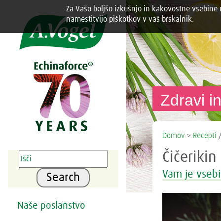
Za Vašo boljšo izkušnjo in kakovostne vsebine n
Share this selection

namestitvijo piškotkov v vaš brskalnik.
Zdravi in
Domov
>
Recepti
/
Čičeriki
Vam je vsebi
Search
Naše poslanstvo