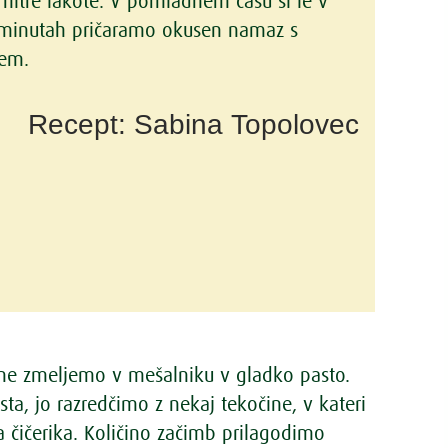
 hitre lakote. V pomladnem času si le v
minutah pričaramo okusen namaz s
em.
Recept: Sabina Topolovec
ine zmeljemo v mešalniku v gladko pasto.
sta, jo razredčimo z nekaj tekočine, v kateri
a čičerika. Količino začimb prilagodimo