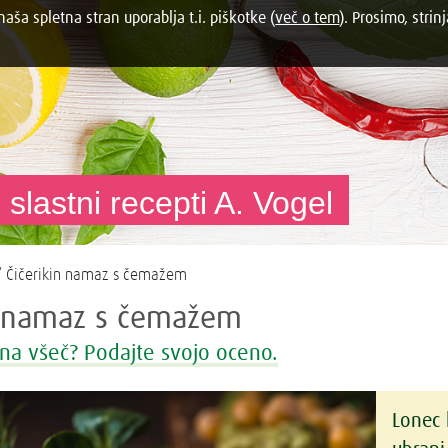
aša spletna stran uporablja t.i. piškotke (
več o tem
). Prosimo, strinj
 slastni recepti A. Vogel
 Čičerikin namaz s čemažem
n namaz s čemažem
na všeč? Podajte svojo oceno.
Lonec 