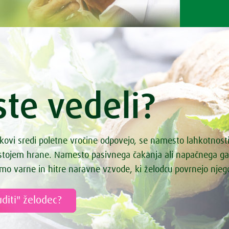
enka
isu rulada – brez glutena
-vanilja puding
oljubčki z lešniki
r z ingverjem in vanilijo ter z
osmici
h z orehi
ste vedeli?
doled s pistacijami
 krožnik
va juha
kovi sredi poletne vročine odpovejo, se namesto lahkotnost
ke čokoladice s čilijem
astojem hrane. Namesto pasivnega čakanja ali napačnega g
 omaka s porom
mo varne in hitre naravne vzvode, ki želodcu povrnejo nje
monada
a s kvinojo
diti" želodec?
ha z meto
a z drobnjakom