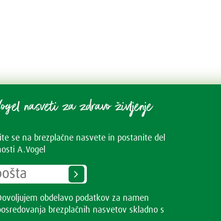
ogel nasveti za zdravo življenje
vite se na brezplačne nasvete in postanite del
osti A.Vogel
Dovoljujem obdelavo podatkov za namen
posredovanja brezplačnih nasvetov skladno s
Pogoji