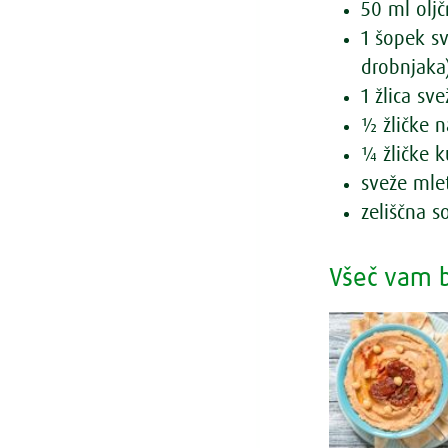
50 ml oljč
1 šopek s
drobnjaka
1 žlica s
½ žličke 
¼ žličke 
sveže mlet
zeliščna 
Všeč vam b