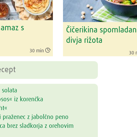
 namaz s
Čičerikina spomlada
divja rižota

30 min
30 
 solata
osos« iz korenčka
ht«
i praženec z jabolčno peno
ca brez sladkorja z orehovim