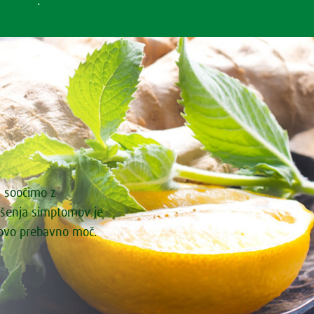
uporabe
.
i soočimo z
ašenja simptomov je
govo prebavno moč.