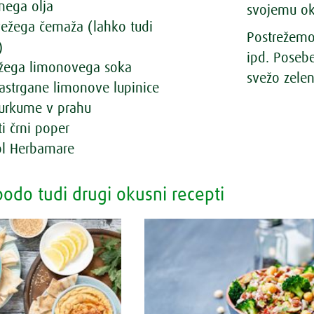
nega olja
svojemu ok
vežega čemaža (lahko tudi
Postrežemo 
)
ipd. Posebe
vežega limonovega soka
svežo zelen
nastrgane limonove lupinice
kurkume v prahu
i črni poper
sol Herbamare
odo tudi drugi okusni recepti