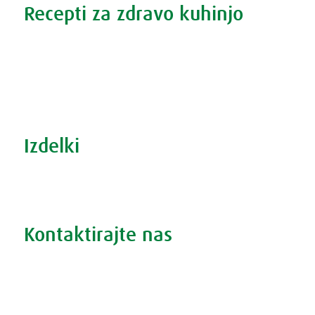
Recepti za zdravo kuhinjo
Recepti za zdravo kuhinjo
S prehrano do zdrave prostate
Revma in prehrana
Šport in prehrana
Izdelki
Iskanje po izdelkih
Iskanje po težavah
Kontaktirajte nas
Vprašajte nas
Pokličite 01 524 02 16