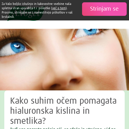
Za Vašo boljšo izkušnjo in kakovostne vsebine naša
Strinjam se

spletna stran uporablja t.i. piškotke (
več o tem
).
Prosimo, strinjajte se z namestitvijo piškotkov v vaš
brskalnik.
Kako suhim očem pomagata
hialuronska kislina in
smetlika?