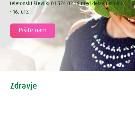
telefonski številki 01 524 02 16 med delavniki od 8.
- 16. ure.
Pišite nam
Tweet
Share this selection
Zdravje
Zdravi nasveti
Vse o prehladu
Povečana prostata?
Težave s spanjem?