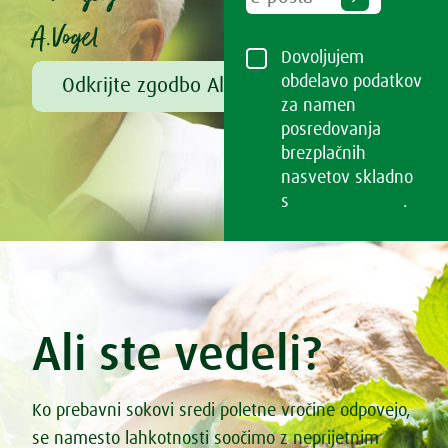
A.Vogel
Dovoljujem
obdelavo podatkov
Odkrijte zgodbo Alfreda Vogla
za namen
posredovanja
brezplačnih
nasvetov skladno
s
Pogoji uporabe
.
Ali ste vedeli?
Ko prebavni sokovi sredi poletne vročine odpovejo,
se namesto lahkotnosti soočimo z neprijetnim