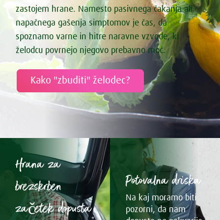
zastojem hrane. Namesto pasivnega čakanja ali
napačnega gašenja simptomov je čas, da
spoznamo varne in hitre naravne vzvode, ki
želodcu povrnejo njegovo prebavno moč.
Kako "zbuditi" želodec?
Hrana za
Potovalna driska
brezskrben
Na kaj moramo biti
začetek dopusta
pozorni, da nam