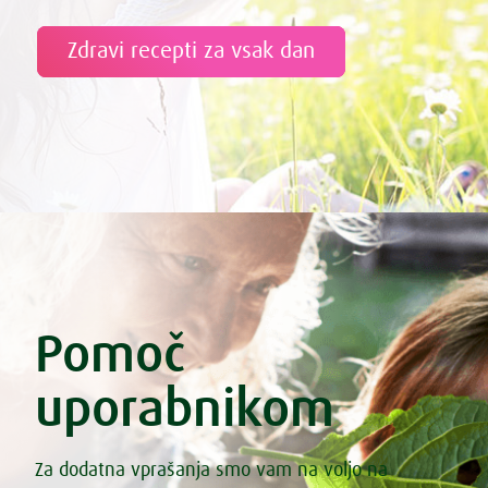
Zdravi recepti za vsak dan
Pomoč
uporabnikom
Za dodatna vprašanja smo vam na voljo na