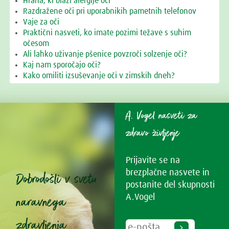
Hrana, ki blaži alergije oči
Razdražene oči pri uporabnikih pametnih telefonov
Vaje za oči
Praktični nasveti, ko imate pozimi težave s suhim
očesom
Ali lahko uživanje pšenice povzroči solzenje oči?
Kaj nam sporočajo oči?
Kako omiliti izsuševanje oči v zimskih dneh?
A. Vogel nasveti za
zdravo življenje
Prijavite se na
brezplačne nasvete in
Dobrodošli v svetu
postanite del skupnosti
naravnega
A.Vogel
zdravljenja