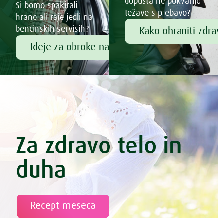
dopusta ne pokvarijo
Si bomo spakirali
težave s prebavo?
hrano ali raje jedli na
bencinskih servisih?
Kako ohraniti zdr
Ideje za obroke na poti
Za zdravo telo in
duha
Recept meseca