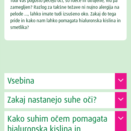
Tudi vas pogosto pečejo oči, so rdeče in utrujene, vid pa
zamegljen? Razlog za takšne težave ni nujno alergija na
pelode …, lahko imate tudi izsušeno oko. Zakaj do tega
pride in kako nam lahko pomagata hialuronska kislina in
smetlika?
Vsebina
Zakaj nastanejo suhe oči?
Kako suhim očem pomagata
hialuronska kislina in