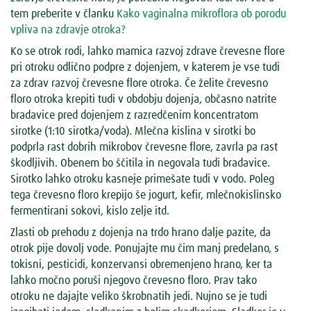
tem preberite v članku
Kako vaginalna mikroflora ob porodu
vpliva na zdravje otroka?
Ko se otrok rodi, lahko mamica razvoj zdrave črevesne flore
pri otroku odlično podpre z dojenjem, v katerem je vse tudi
za zdrav razvoj črevesne flore otroka. Če želite črevesno
floro otroka krepiti tudi v obdobju dojenja, občasno natrite
bradavice pred dojenjem z razredčenim koncentratom
sirotke (1:10 sirotka/voda). Mlečna kislina v sirotki bo
podprla rast dobrih mikrobov črevesne flore, zavrla pa rast
škodljivih. Obenem bo ščitila in negovala tudi bradavice.
Sirotko lahko otroku kasneje primešate tudi v vodo. Poleg
tega črevesno floro krepijo še jogurt, kefir, mlečnokislinsko
fermentirani sokovi, kislo zelje itd.
Zlasti ob prehodu z dojenja na trdo hrano dalje pazite, da
otrok pije dovolj vode. Ponujajte mu čim manj predelano, s
tokisni, pesticidi, konzervansi obremenjeno hrano, ker ta
lahko močno poruši njegovo črevesno floro. Prav tako
otroku ne dajajte veliko škrobnatih jedi. Nujno se je tudi