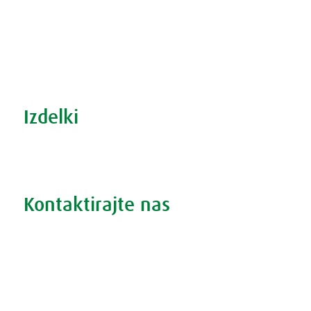
Recepti za zdravo kuhinjo
S prehrano do zdrave prostate
Revma in prehrana
Šport in prehrana
Izdelki
Iskanje po izdelkih
Iskanje po težavah
Kontaktirajte nas
Vprašajte nas
Pokličite 01 524 02 16
Politika zasebnosti
Kodeks ravnanja