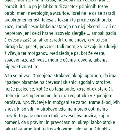
paraziti itd. To pa je lahko tudi začetek psihičnih težav
otrok, meni nevrologinja McBride. Torej ne le da se zaradi
preobremenjenosti telesa s toksini ta prične čistiti preko
kože, zaradi česar lahko nastanejo na njej ekcemi ... ali da
neprebavljeni delci hrane izzovejo alergije ... ampak padla
črevesna zaščita lahko zaradi trume snovi, ki v telesu
nimajo kaj početi, povzroči tudi motnje v razvoju in zdravju
živčevja ter možganov. Med slednje pa, kot že veste,
spadajo razdražljivost, motnje učenja, govora, gibanja,
hiperaktivnost itd.
A to še ni vse. Omenjena strokovnjakinja opozarja, da ima
»padec« obrambe na črevesni sluznici zgodaj v otroštvu
hujše posledice, kot če do tega pride, ko je otrok starejši.
Delno je razlog temu tudi hiter razvoj otroka v zgodnjem
otroštvu. Npr. živčevje in možgani se zaradi trume škodljivih
snovi, ki so vdrli v otrokovo telo, ne morejo optimalno
razviti. To pa je obenem tudi razveseljiva novica, saj to
pomeni, da s pravimi in pravočasnimi ukrepi lahko otroke
tako ubranimo, kot tudi pozdravimo celo najhujših oblik