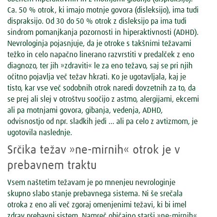
Ca. 50 % otrok, ki imajo motnje govora (disleksijo), ima tudi
dispraksijo. Od 30 do 50 % otrok z disleksijo pa ima tudi
sindrom pomanjkanja pozornosti in hiperaktivnosti (ADHD).
Nevrologinja pojasnjuje, da je otroke s takšnimi težavami
težko in celo napačno linerano razvrstiti v predalček z eno
diagnozo, ter jih »zdraviti« le za eno težavo, saj se pri njih
očitno pojavlja več težav hkrati. Ko je ugotavljala, kaj je
tisto, kar vse več sodobnih otrok naredi dovzetnih za to, da
se prej ali slej v otroštvu soočijo z astmo, alergijami, ekcemi
ali pa motnjami govora, gibanja, vedenja, ADHD,
odvisnostjo od npr. sladkih jedi ... ali pa celo z avtizmom, je
ugotovila naslednje.
Srčika težav »ne-mirnih« otrok je v
prebavnem traktu
Vsem naštetim težavam je po mnenjeu nevrologinje
skupno slabo stanje prebavnega sistema. Ni še srečala
otroka z eno ali več zgoraj omenjenimi težavi, ki bi imel
zdrav prebavni sistem. Namreč običajno starši »ne-mirnih«