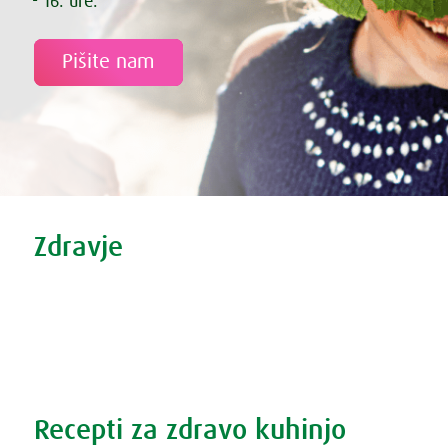
- 16. ure.
Pišite nam
Tweet
Share this selection
Zdravje
Zdravi nasveti
Vse o prehladu
Povečana prostata?
Težave s spanjem?
Recepti za zdravo kuhinjo