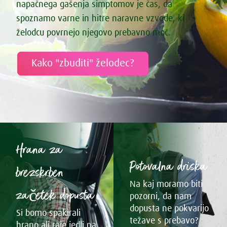
napačnega gašenja simptomov je čas, da
spoznamo varne in hitre naravne vzvode, ki
želodcu povrnejo njegovo prebavno moč.
Kako "zbuditi" želodec?
Hrana za
Potovalna driska
brezskrben
Na kaj moramo biti
začetek dopusta
pozorni, da nam
dopusta ne pokvarijo
Si bomo spakirali
težave s prebavo?
hrano ali raje jedli na