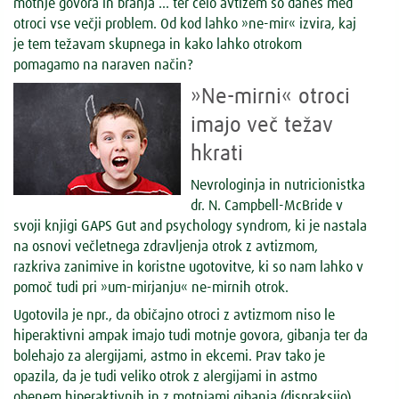
motnje govora in branja ... ter celo avtizem so danes med
otroci vse večji problem. Od kod lahko »ne-mir« izvira, kaj
je tem težavam skupnega in kako lahko otrokom
pomagamo na naraven način?
»Ne-mirni« otroci
imajo več težav
hkrati
Nevrologinja in nutricionistka
dr. N. Campbell-McBride v
svoji knjigi GAPS Gut and psychology syndrom, ki je nastala
na osnovi večletnega zdravljenja otrok z avtizmom,
razkriva zanimive in koristne ugotovitve, ki so nam lahko v
pomoč tudi pri »um-mirjanju« ne-mirnih otrok.
Ugotovila je npr., da običajno otroci z avtizmom niso le
hiperaktivni ampak imajo tudi motnje govora, gibanja ter da
bolehajo za alergijami, astmo in ekcemi. Prav tako je
opazila, da je tudi veliko otrok z alergijami in astmo
obenem hiperaktivnih in z motnjami gibanja (dispraksijo).