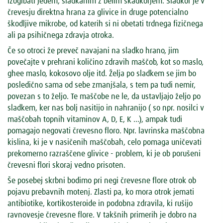
izogibati jedem, sladkanim z belim skadkorjem. Sladkor je v
črevesju direktna hrana za glivice in druge potencialno
škodljive mikrobe, od katerih si ni obetati trdnega fizičnega
ali pa psihičnega zdravja otroka.
Če so otroci že preveč navajani na sladko hrano, jim
povečajte v prehrani količino zdravih maščob, kot so maslo,
ghee maslo, kokosovo olje itd. Želja po sladkem se jim bo
posledično sama od sebe zmanjšala, s tem pa tudi nemir,
povezan s to željo. Te maščobe ne le, da ustavljajo željo po
sladkem, ker nas bolj nasitijo in nahranijo ( so npr. nosilci v
maščobah topnih vitaminov A, D, E, K ...), ampak tudi
pomagajo negovati črevesno floro. Npr. lavrinska maščobna
kislina, ki je v nasičenih maščobah, celo pomaga uničevati
prekomerno razraščene glivice - problem, ki je ob porušeni
črevesni flori skoraj vedno prisoten.
Še posebej skrbni bodimo pri negi črevesne flore otrok ob
pojavu prebavnih motenj. Zlasti pa, ko mora otrok jemati
antibiotike, kortikosteroide in podobna zdravila, ki rušijo
ravnovesje črevesne flore. V takšnih primerih je dobro na