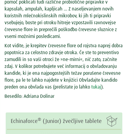
pomoč poklicati tudi različne probiotične pripravke v
kapsulah, ampulah, kapljicah ... Z naseljevanjem novih
koristnih mlečnokislinskih mikrobov, ki jih ti pripravki
vsebujejo, boste pri otroku hitreje vzpostavili ravnovejse
črevesne flore in preprečili poškodbo črevesne sluznice z
vsemi možnimi posledicami.
Kot vidite, je krepitev črevesne flore od rojstva naprej dobra
popotnica za celostno zdravje otroka. Če ste to preventivo
zamudili in so vaši otroci že »ne-mirni«, nič zato, začnite
zdaj. V kolikor potrebujete več informacij o obvladovanju
kandide, ki je ena najpogostejših težav porušene črevesne
flore, pa le te lahko najdete v knjižici Obvladajte kandido
preden ona obvlada vas (prelistate jo lahko
tukaj
).
Besedilo: Adriana Dolinar

®
Echinaforce
(Junior) žvečljive tablete