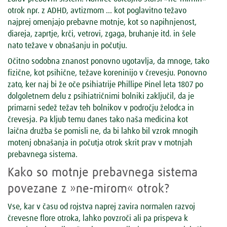
otrok npr. z ADHD, avtizmom ... kot poglavitno težavo
najprej omenjajo prebavne motnje, kot so napihnjenost,
diareja, zaprtje, krči, vetrovi, zgaga, bruhanje itd. in šele
nato težave v obnašanju in počutju.
Očitno sodobna znanost ponovno ugotavlja, da mnoge, tako
fizične, kot psihične, težave koreninijo v črevesju. Ponovno
zato, ker naj bi že oče psihiatrije Phillipe Pinel leta 1807 po
dolgoletnem delu z psihiatričnimi bolniki zaključil, da je
primarni sedež težav teh bolnikov v področju želodca in
črevesja. Pa kljub temu danes tako naša medicina kot
laična družba še pomisli ne, da bi lahko bil vzrok mnogih
motenj obnašanja in počutja otrok skrit prav v motnjah
prebavnega sistema.
Kako so motnje prebavnega sistema
povezane z »ne-mirom« otrok?
Vse, kar v času od rojstva naprej zavira normalen razvoj
črevesne flore otroka, lahko povzroči ali pa prispeva k