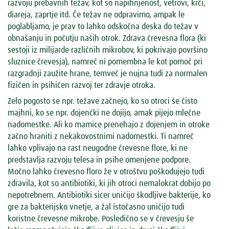
razvoju prebavnih težav, kot so napihnjenost, vetrovi, krči,
diareja, zaprtje itd. Če težav ne odpravimo, ampak le
poglabljamo, je prav to lahko odskočna deska do težav v
obnašanju in počutju naših otrok. Zdrava črevesna flora (ki
sestoji iz milijarde različnih mikrobov, ki pokrivajo površino
sluznice črevesja), namreč ni pomembna le kot pomoč pri
razgradnji zaužite hrane, temveč je nujna tudi za normalen
fizičen in psihičen razvoj ter zdravje otroka.
Zelo pogosto se npr. težave začnejo, ko so otroci še čisto
majhni, ko se npr. dojenčki ne dojijo, amak pijejo mlečne
nadomestke. Ali ko mamice prenehajo z dojenjem in otroke
začno hraniti z nekakovostnimi nadomestki. Ti namreč
lahko vplivajo na rast neugodne črevesne flore, ki ne
predstavlja razvoju telesa in psihe omenjene podpore.
Močno lahko črevesno floro že v otroštvu poškodujejo tudi
zdravila, kot so antibiotiki, ki jih otroci nemalokrat dobijo po
nepotrebnem. Antibiotiki sicer uničijo škodljive bakterije, ko
gre za bakterijsko vnetje, a žal istočasno uničijo tudi
koristne črevesne mikrobe. Posledično se v črevesju še