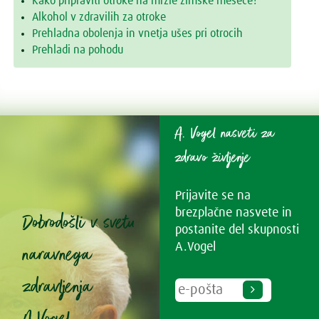
Kako pripraviti otroke na mrzle zimske mesece?
Alkohol v zdravilih za otroke
Prehladna obolenja in vnetja ušes pri otrocih
Prehladi na pohodu
A. Vogel nasveti za
zdravo življenje
Prijavite se na
brezplačne nasvete in
Dobrodošli v svetu
postanite del skupnosti
naravnega
A.Vogel
zdravljenja
A.Vogel