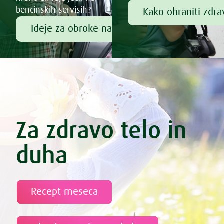
bencinskih servisih?
Kako ohraniti zdr
Ideje za obroke na poti
Za zdravo telo in
duha
Recept meseca