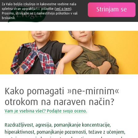
Za Vašo boljšo izkušnjo in kakovostne vsebine naša
Strinjam se

spletna stran uporablja t.i. piškotke (
več o tem
).
Prosimo, strinjajte se z namestitvijo piškotkov v vaš
brskalnik.
Kako pomagati »ne-mirnim«
otrokom na naraven način?
Vam je vsebina všeč? Podajte svojo oceno.
Razdražljivost, agresija, pomanjkanje koncentracije,
hiperaktivnost, pomanjkanje pozornosti, težave z učenjem,