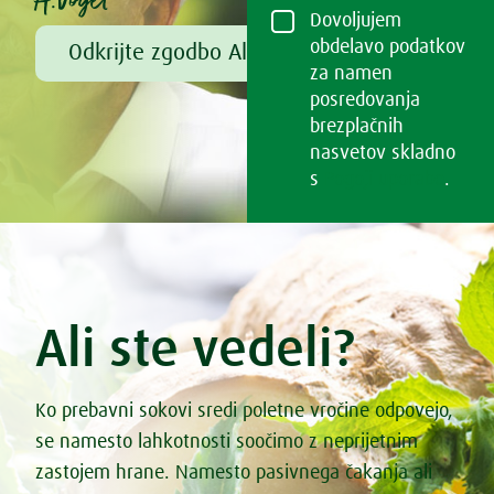
Dovoljujem
obdelavo podatkov
Odkrijte zgodbo Alfreda Vogla
za namen
posredovanja
brezplačnih
nasvetov skladno
s
Pogoji uporabe
.
Ali ste vedeli?
Ko prebavni sokovi sredi poletne vročine odpovejo,
se namesto lahkotnosti soočimo z neprijetnim
zastojem hrane. Namesto pasivnega čakanja ali