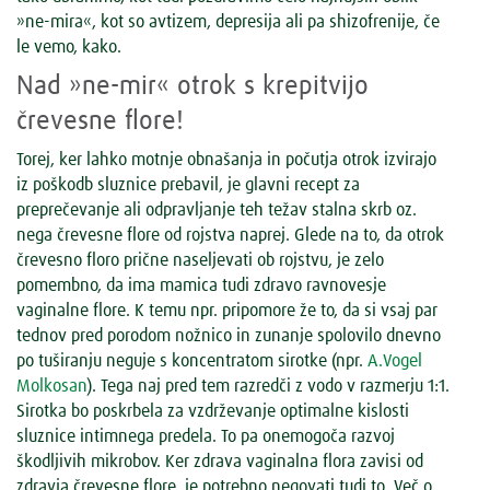
»ne-mira«, kot so avtizem, depresija ali pa shizofrenije, če
le vemo, kako.
Nad »ne-mir« otrok s krepitvijo
črevesne flore!
Torej, ker lahko motnje obnašanja in počutja otrok izvirajo
iz poškodb sluznice prebavil, je glavni recept za
preprečevanje ali odpravljanje teh težav stalna skrb oz.
nega črevesne flore od rojstva naprej. Glede na to, da otrok
črevesno floro prične naseljevati ob rojstvu, je zelo
pomembno, da ima mamica tudi zdravo ravnovesje
vaginalne flore. K temu npr. pripomore že to, da si vsaj par
tednov pred porodom nožnico in zunanje spolovilo dnevno
po tuširanju neguje s koncentratom sirotke (npr.
A.Vogel
Molkosan
). Tega naj pred tem razredči z vodo v razmerju 1:1.
Sirotka bo poskrbela za vzdrževanje optimalne kislosti
sluznice intimnega predela. To pa onemogoča razvoj
škodljivih mikrobov. Ker zdrava vaginalna flora zavisi od
zdravja črevesne flore, je potrebno negovati tudi to. Več o