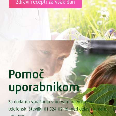
Zdravi recepti za vsak dan
Pomoč
uporabnikom
Za dodatna vprašanja smo vam na voljo na
telefonski številki 01 524 02 16 med delavniki od 8.