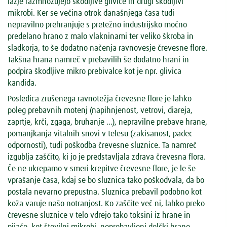
lažje razmnožujejo škodljive glivice in drugi škodljivi
mikrobi. Ker se večina otrok današnjega časa tudi
nepravilno prehranjuje s pretežno industrijsko močno
predelano hrano z malo vlakninami ter veliko škroba in
sladkorja, to še dodatno načenja ravnovesje črevesne flore.
Takšna hrana namreč v prebavilih še dodatno hrani in
podpira škodljive mikro prebivalce kot je npr. glivica
kandida.
Posledica zrušenega ravnotežja črevesne flore je lahko
poleg prebavnih motenj (napihnjenost, vetrovi, diareja,
zaprtje, krči, zgaga, bruhanje ...), nepravilne prebave hrane,
pomanjkanja vitalnih snovi v telesu (zakisanost, padec
odpornosti), tudi poškodba črevesne sluznice. Ta namreč
izgublja zaščito, ki jo je predstavljala zdrava črevesna flora.
Če ne ukrepamo v smeri krepitve črevesne flore, je le še
vprašanje časa, kdaj se bo sluznica tako poškodvala, da bo
postala nevarno prepustna. Sluznica prebavil podobno kot
koža varuje našo notranjost. Ko zaščite več ni, lahko preko
črevesne sluznice v telo vdrejo tako toksini iz hrane in
pijače, kot številni mikrobi, neprebavljeni delčki hrane,